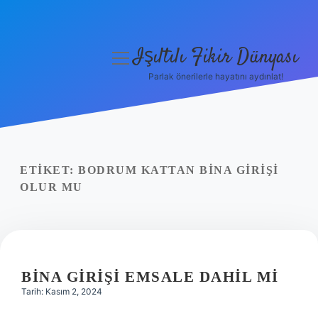
Işıltılı Fikir Dünyası
menüyü
aç
Parlak önerilerle hayatını aydınlat!
Gizlilik Politikası
Hakkımızda
Yasal Uyarı
ETIKET:
BODRUM KATTAN BINA GIRIŞI
OLUR MU
BINA GIRIŞI EMSALE DAHIL MI
Tarih: Kasım 2, 2024