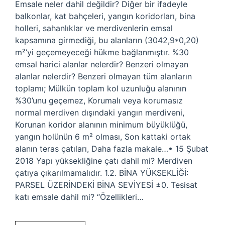
Emsale neler dahil değildir? Diğer bir ifadeyle
balkonlar, kat bahçeleri, yangın koridorları, bina
holleri, sahanlıklar ve merdivenlerin emsal
kapsamına girmediği, bu alanların (3042,9*0,20)
m²’yi geçemeyeceği hükme bağlanmıştır. %30
emsal harici alanlar nelerdir? Benzeri olmayan
alanlar nelerdir? Benzeri olmayan tüm alanların
toplamı; Mülkün toplam kol uzunluğu alanının
%30’unu geçemez, Korumalı veya korumasız
normal merdiven dışındaki yangın merdiveni,
Korunan koridor alanının minimum büyüklüğü,
yangın holünün 6 m² olması, Son kattaki ortak
alanın teras çatıları, Daha fazla makale…• 15 Şubat
2018 Yapı yüksekliğine çatı dahil mi? Merdiven
çatıya çıkarılmamalıdır. 1.2. BİNA YÜKSEKLİĞİ:
PARSEL ÜZERİNDEKİ BİNA SEVİYESİ ±0. Tesisat
katı emsale dahil mi? “Özellikleri…