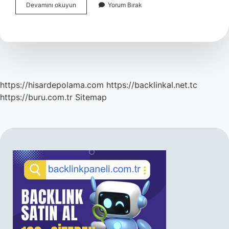
Bina
Devamını okuyun
Yorum Bırak
Girişi
Emsale
Dahil
Mi
https://hisardepolama.com
https://backlinkal.net.tc
https://buru.com.tr
Sitemap
SIDEBAR