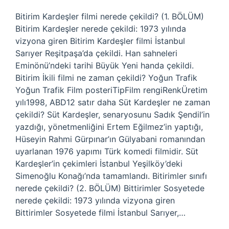
Bitirim Kardeşler filmi nerede çekildi? (1. BÖLÜM)
Bitirim Kardeşler nerede çekildi: 1973 yılında
vizyona giren Bitirim Kardeşler filmi İstanbul
Sarıyer Reşitpaşa’da çekildi. Han sahneleri
Eminönü’ndeki tarihi Büyük Yeni handa çekildi.
Bitirim İkili filmi ne zaman çekildi? Yoğun Trafik
Yoğun Trafik Film posteriTipFilm rengiRenkÜretim
yılı1998, ABD12 satır daha Süt Kardeşler ne zaman
çekildi? Süt Kardeşler, senaryosunu Sadık Şendil’in
yazdığı, yönetmenliğini Ertem Eğilmez’in yaptığı,
Hüseyin Rahmi Gürpınar’ın Gülyabani romanından
uyarlanan 1976 yapımı Türk komedi filmidir. Süt
Kardeşler’in çekimleri İstanbul Yeşilköy’deki
Simenoğlu Konağı’nda tamamlandı. Bitirimler sınıfı
nerede çekildi? (2. BÖLÜM) Bittirimler Sosyetede
nerede çekildi: 1973 yılında vizyona giren
Bittirimler Sosyetede filmi İstanbul Sarıyer,…