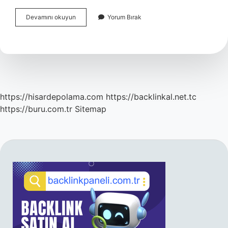
Bitirim
Devamını okuyun
Yorum Bırak
Kardeşler
Ne
Zaman
Çekildi
https://hisardepolama.com
https://backlinkal.net.tc
https://buru.com.tr
Sitemap
SIDEBAR