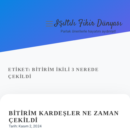
Işıltılı Fikir Dünyası
menüyü
aç
Parlak önerilerle hayatını aydınlat!
Gizlilik Politikası
Hakkımızda
Yasal Uyarı
ETIKET:
BITIRIM İKILI 3 NEREDE
ÇEKILDI
BITIRIM KARDEŞLER NE ZAMAN
ÇEKILDI
Tarih: Kasım 2, 2024