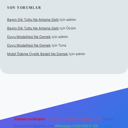
SON YORUMLAR
Başını Dik Tuttu Ne Anlama Gelir
için
admin
Başını Dik Tuttu Ne Anlama Gelir
için
Özüm
Duyu Modalitesi Ne Demek
için
admin
Duyu Modalitesi Ne Demek
için
Tuna
Mobil Ödeme Üyelik Bedeli Ne Demek
için
admin
canlı maç izle
Reklam ve İletişim:
E-mail:
backlinkpaneli@gmail.com
Teams:
forumhizmeti@gmail.com
Whatsapp: 0262 606 0 726
Telegram: