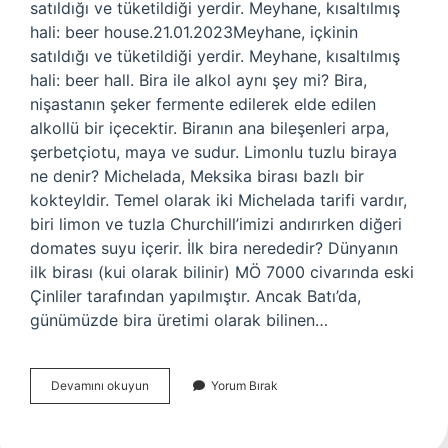
satıldığı ve tüketildiği yerdir. Meyhane, kısaltılmış
hali: beer house.21.01.2023Meyhane, içkinin
satıldığı ve tüketildiği yerdir. Meyhane, kısaltılmış
hali: beer hall. Bira ile alkol aynı şey mi? Bira,
nişastanın şeker fermente edilerek elde edilen
alkollü bir içecektir. Biranın ana bileşenleri arpa,
şerbetçiotu, maya ve sudur. Limonlu tuzlu biraya
ne denir? Michelada, Meksika birası bazlı bir
kokteyldir. Temel olarak iki Michelada tarifi vardır,
biri limon ve tuzla Churchill’imizi andırırken diğeri
domates suyu içerir. İlk bira nerededir? Dünyanın
ilk birası (kui olarak bilinir) MÖ 7000 civarında eski
Çinliler tarafından yapılmıştır. Ancak Batı’da,
günümüzde bira üretimi olarak bilinen…
Bira
Devamını okuyun
Yorum Bırak
Içilen
Yere
Ne