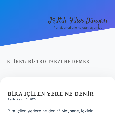
Işıltılı Fikir Dünyası
menüyü
aç
Parlak önerilerle hayatını aydınlat!
Gizlilik Politikası
Hakkımızda
Yasal Uyarı
ETIKET:
BISTRO TARZI NE DEMEK
BIRA IÇILEN YERE NE DENIR
Tarih: Kasım 2, 2024
Bira içilen yerlere ne denir? Meyhane, içkinin