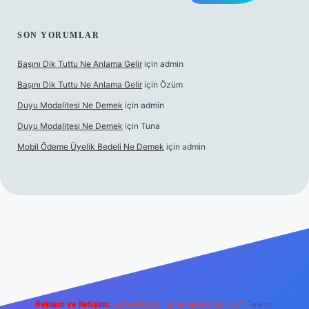
SON YORUMLAR
Başını Dik Tuttu Ne Anlama Gelir
için
admin
Başını Dik Tuttu Ne Anlama Gelir
için
Özüm
Duyu Modalitesi Ne Demek
için
admin
Duyu Modalitesi Ne Demek
için
Tuna
Mobil Ödeme Üyelik Bedeli Ne Demek
için
admin
anlı maç izle
Reklam ve İletişim:
E-mail:
backlinkpaneli@gmail.com
Teams: