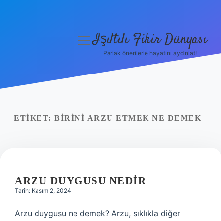
Işıltılı Fikir Dünyası
menüyü
aç
Parlak önerilerle hayatını aydınlat!
Gizlilik Politikası
Hakkımızda
Yasal Uyarı
ETIKET:
BIRINI ARZU ETMEK NE DEMEK
ARZU DUYGUSU NEDIR
Tarih: Kasım 2, 2024
Arzu duygusu ne demek? Arzu, sıklıkla diğer