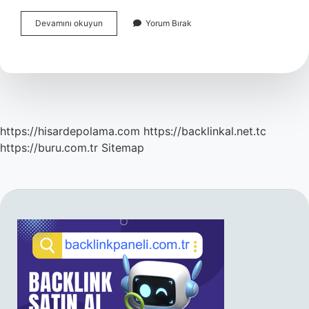
Bir
Devamını okuyun
Yorum Bırak
Zamanlar
Çukurova
Kaç
Yıl
Sürdü
https://hisardepolama.com
https://backlinkal.net.tc
https://buru.com.tr
Sitemap
SIDEBAR