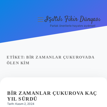
Işıltılı Fikir Dünyası
menüyü
aç
Parlak önerilerle hayatını aydınlat!
Gizlilik Politikası
Hakkımızda
Yasal Uyarı
ETIKET:
BIR ZAMANLAR ÇUKUROVADA
ÖLEN KIM
BIR ZAMANLAR ÇUKUROVA KAÇ
YIL SÜRDÜ
Tarih: Kasım 2, 2024