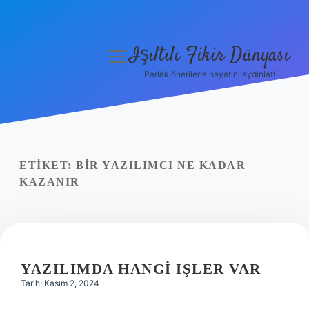
Işıltılı Fikir Dünyası
menüyü
aç
Parlak önerilerle hayatını aydınlat!
Gizlilik Politikası
Hakkımızda
Yasal Uyarı
ETIKET:
BIR YAZILIMCI NE KADAR
KAZANIR
YAZILIMDA HANGI IŞLER VAR
Tarih: Kasım 2, 2024