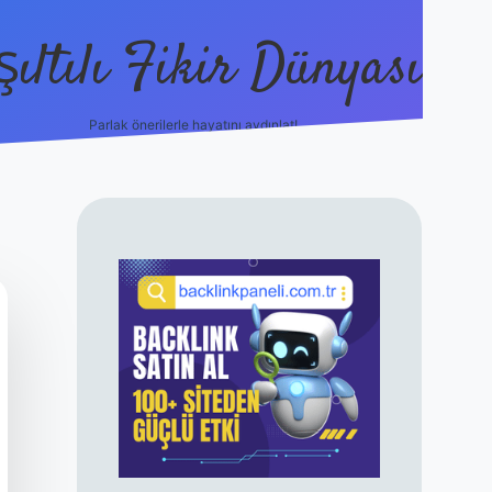
şıltılı Fikir Dünyası
Parlak önerilerle hayatını aydınlat!
ilbet canlı maç 
SIDEBAR