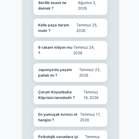
Akrilik esaslı ne
Ağustos 3,
demek ?
2026
Kelle paça haram
Temmuz 25,
mıdır ?
2026
6 rakam milyon mu
Temmuz 24,
?
2026
Japonya’da yaşam
Temmuz 23,
pahalı mı ?
2026
Çorum Koyunbaba
Temmuz
Köprüsü nerededir ?
19, 2026
En yumuşak kırmızı et
Temmuz 17,
hangisi ?
2026
Psikolojik sorunlara iyi
Temmuz