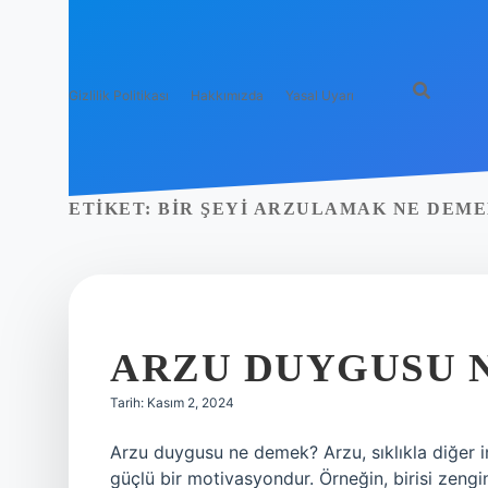
Gizlilik Politikası
Hakkımızda
Yasal Uyarı
ETIKET:
BIR ŞEYI ARZULAMAK NE DEM
ARZU DUYGUSU 
Tarih: Kasım 2, 2024
Arzu duygusu ne demek? Arzu, sıklıkla diğer in
güçlü bir motivasyondur. Örneğin, birisi zeng