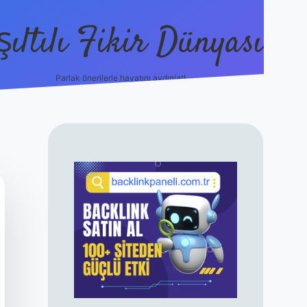
şıltılı Fikir Dünyası
Parlak önerilerle hayatını aydınlat!
ilbet canlı maç 
SIDEBAR