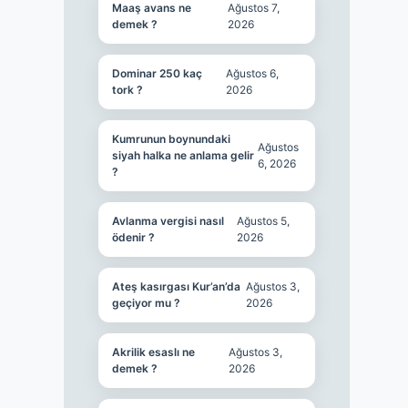
Maaş avans ne
Ağustos 7,
demek ?
2026
Dominar 250 kaç
Ağustos 6,
tork ?
2026
Kumrunun boynundaki
Ağustos
siyah halka ne anlama gelir
6, 2026
?
Avlanma vergisi nasıl
Ağustos 5,
ödenir ?
2026
Ateş kasırgası Kur’an’da
Ağustos 3,
geçiyor mu ?
2026
Akrilik esaslı ne
Ağustos 3,
demek ?
2026