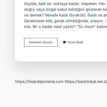
ölçüde, belli bir noktaya kadar; nispeten. H
doğru veya doğal kabul edildiğini gösteren bir 
ne demek? Nerede kaldı (bıraktık). İfade ne an
Gerekmese bile, gerek olmadığında; ansızın. 
bile. Bir o kadar nasıl yazılır? “So much” kel
Bir
Devamını okuyun
Yorum Bırak
Yere
Kadar
Ne
Demek
https://hisardepolama.com
https://backlinkal.net.t