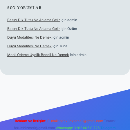
SON YORUMLAR
Başını Dik Tuttu Ne Anlama Gelir
için
admin
Başını Dik Tuttu Ne Anlama Gelir
için
Özüm
Duyu Modalitesi Ne Demek
için
admin
Duyu Modalitesi Ne Demek
için
Tuna
Mobil Ödeme Üyelik Bedeli Ne Demek
için
admin
canlı maç izle
Reklam ve İletişim:
E-mail:
backlinkpaneli@gmail.com
Teams:
forumhizmeti@gmail.com
Whatsapp: 0262 606 0 726
Telegram: