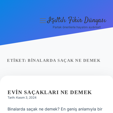
Işıltılı Fikir Dünyası
menüyü
aç
Parlak önerilerle hayatını aydınlat!
Gizlilik Politikası
Hakkımızda
Yasal Uyarı
ETIKET:
BINALARDA SAÇAK NE DEMEK
EVIN SAÇAKLARI NE DEMEK
Tarih: Kasım 3, 2024
Binalarda saçak ne demek? En geniş anlamıyla bir