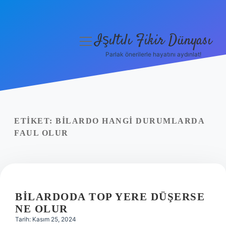
Işıltılı Fikir Dünyası
menüyü
aç
Parlak önerilerle hayatını aydınlat!
Gizlilik Politikası
Hakkımızda
Yasal Uyarı
ETIKET:
BILARDO HANGI DURUMLARDA
FAUL OLUR
BILARDODA TOP YERE DÜŞERSE
NE OLUR
Tarih: Kasım 25, 2024