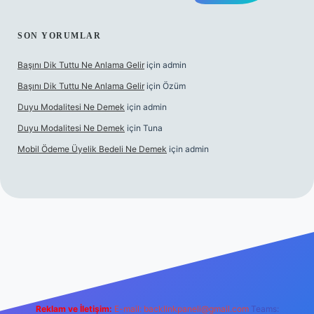
SON YORUMLAR
Başını Dik Tuttu Ne Anlama Gelir
için
admin
Başını Dik Tuttu Ne Anlama Gelir
için
Özüm
Duyu Modalitesi Ne Demek
için
admin
Duyu Modalitesi Ne Demek
için
Tuna
Mobil Ödeme Üyelik Bedeli Ne Demek
için
admin
canlı maç izle
Reklam ve İletişim:
E-mail:
backlinkpaneli@gmail.com
Teams: