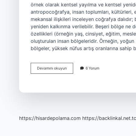
örnek olarak kentsel yayılma ve kentsel yenide
antropocoğrafya, insan toplumları, kültürleri, 
mekansal ilişkileri inceleyen coğrafya dalıdır
yeniden kalkınma verilebilir. Beşeri bölge ne 
özellikleri (örneğin yaş, cinsiyet, eğitim, mesl
oluşturulan insan bölgeleridir. Örneğin, yoğun
bölgeler, yüksek nüfus artış oranlarına sahip 
Beşeri
Devamını okuyun
6 Yorum
Coğrafyada
Ne
Demek
https://hisardepolama.com
https://backlinkal.net.t