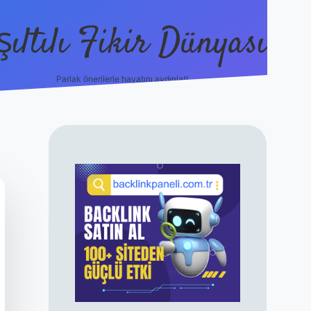
şıltılı Fikir Dünyası
Parlak önerilerle hayatını aydınlat!
ilbet canlı maç
SIDEBAR