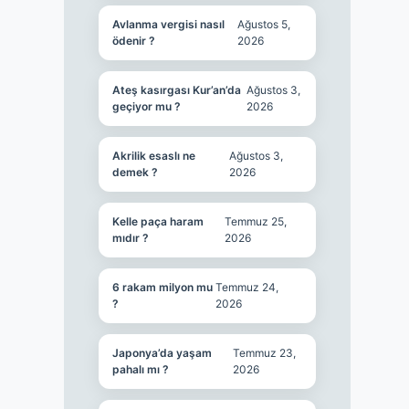
Avlanma vergisi nasıl
Ağustos 5,
ödenir ?
2026
Ateş kasırgası Kur’an’da
Ağustos 3,
geçiyor mu ?
2026
Akrilik esaslı ne
Ağustos 3,
demek ?
2026
Kelle paça haram
Temmuz 25,
mıdır ?
2026
6 rakam milyon mu
Temmuz 24,
?
2026
Japonya’da yaşam
Temmuz 23,
pahalı mı ?
2026