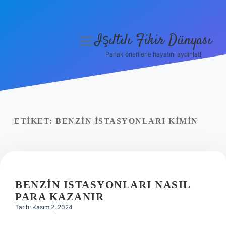
Işıltılı Fikir Dünyası
menüyü
aç
Parlak önerilerle hayatını aydınlat!
Gizlilik Politikası
Hakkımızda
Yasal Uyarı
ETIKET:
BENZIN ISTASYONLARI KIMIN
BENZIN ISTASYONLARI NASIL
PARA KAZANIR
Tarih: Kasım 2, 2024