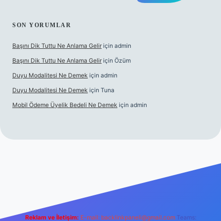
SON YORUMLAR
Başını Dik Tuttu Ne Anlama Gelir
için
admin
Başını Dik Tuttu Ne Anlama Gelir
için
Özüm
Duyu Modalitesi Ne Demek
için
admin
Duyu Modalitesi Ne Demek
için
Tuna
Mobil Ödeme Üyelik Bedeli Ne Demek
için
admin
anlı maç izle
Reklam ve İletişim:
E-mail:
backlinkpaneli@gmail.com
Teams: