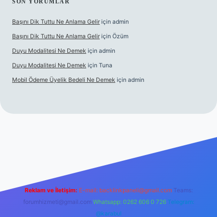
SON YORUMLAR
Başını Dik Tuttu Ne Anlama Gelir
için
admin
Başını Dik Tuttu Ne Anlama Gelir
için
Özüm
Duyu Modalitesi Ne Demek
için
admin
Duyu Modalitesi Ne Demek
için
Tuna
Mobil Ödeme Üyelik Bedeli Ne Demek
için
admin
canlı maç izle
Reklam ve İletişim:
E-mail:
backlinkpaneli@gmail.com
Teams:
forumhizmeti@gmail.com
Whatsapp: 0262 606 0 726
Telegram:
@karabul