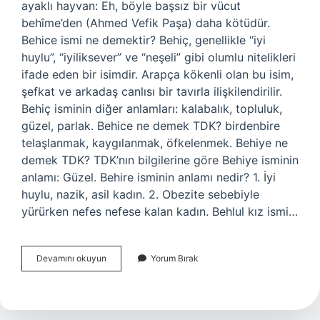
ayaklı hayvan: Eh, böyle başsız bir vücut
behîme’den (Ahmed Vefik Paşa) daha kötüdür.
Behice ismi ne demektir? Behiç, genellikle “iyi
huylu”, “iyiliksever” ve “neşeli” gibi olumlu nitelikleri
ifade eden bir isimdir. Arapça kökenli olan bu isim,
şefkat ve arkadaş canlısı bir tavırla ilişkilendirilir.
Behiç isminin diğer anlamları: kalabalık, topluluk,
güzel, parlak. Behice ne demek TDK? birdenbire
telaşlanmak, kaygılanmak, öfkelenmek. Behiye ne
demek TDK? TDK’nın bilgilerine göre Behiye isminin
anlamı: Güzel. Behire isminin anlamı nedir? 1. İyi
huylu, nazik, asil kadın. 2. Obezite sebebiyle
yürürken nefes nefese kalan kadın. Behlul kız ismi…
Behire
Devamını okuyun
Yorum Bırak
Ne
Demek