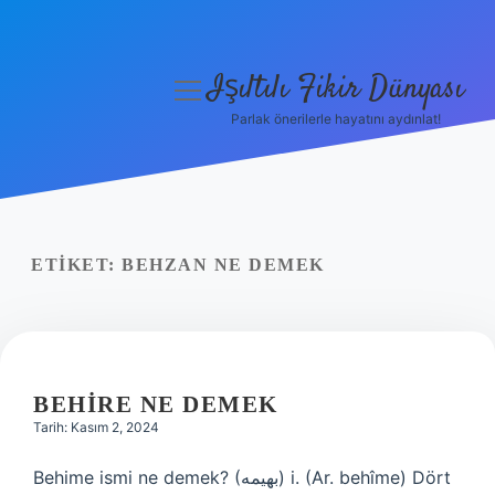
Işıltılı Fikir Dünyası
menüyü
aç
Parlak önerilerle hayatını aydınlat!
Gizlilik Politikası
Hakkımızda
Yasal Uyarı
ETIKET:
BEHZAN NE DEMEK
BEHIRE NE DEMEK
Tarih: Kasım 2, 2024
Behime ismi ne demek? (ﺑﻬﻴﻤﻪ) i. (Ar. behîme) Dört