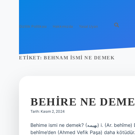
Gizlilik Politikası
Hakkımızda
Yasal Uyarı
ETIKET:
BEHNAM ISMI NE DEMEK
BEHIRE NE DEM
Tarih: Kasım 2, 2024
Behime ismi ne demek? (ﺑﻬﻴﻤﻪ) i. (Ar. behîme) Dört ayaklı hayvan: Eh, böyle başsız bir vücut
behîme’den (Ahmed Vefik Paşa) daha kötüdür. B