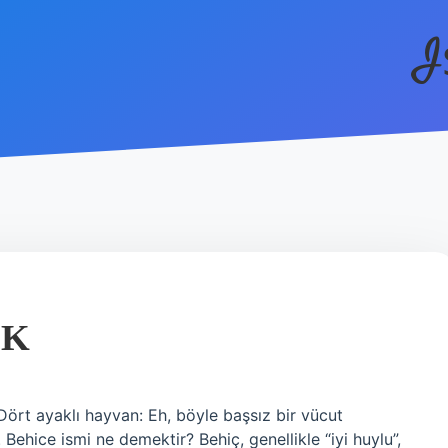
I
EK
ehice ismi ne demektir? Behiç, genellikle “iyi huylu”,