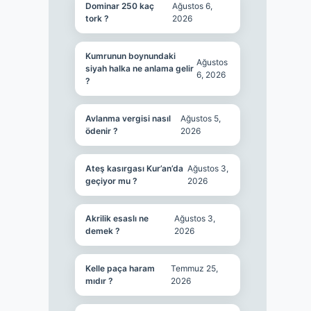
Dominar 250 kaç
Ağustos 6,
tork ?
2026
Kumrunun boynundaki
Ağustos
siyah halka ne anlama gelir
6, 2026
?
Avlanma vergisi nasıl
Ağustos 5,
ödenir ?
2026
Ateş kasırgası Kur’an’da
Ağustos 3,
geçiyor mu ?
2026
Akrilik esaslı ne
Ağustos 3,
demek ?
2026
Kelle paça haram
Temmuz 25,
mıdır ?
2026