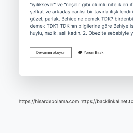
“iyiliksever” ve “neşeli” gibi olumlu nitelikleri
şefkat ve arkadaş canlısı bir tavırla ilişkilendir
güzel, parlak. Behice ne demek TDK? birdenbi
demek TDK? TDK’nın bilgilerine göre Behiye ism
huylu, nazik, asil kadın. 2. Obezite sebebiyle
Behire
Devamını okuyun
Yorum Bırak
Ne
Demek
https://hisardepolama.com
https://backlinkal.net.t