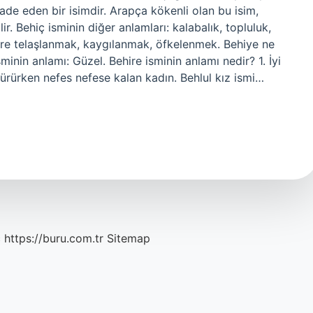
 ifade eden bir isimdir. Arapça kökenli olan bu isim,
ilir. Behiç isminin diğer anlamları: kalabalık, topluluk,
re telaşlanmak, kaygılanmak, öfkelenmek. Behiye ne
inin anlamı: Güzel. Behire isminin anlamı nedir? 1. İyi
 yürürken nefes nefese kalan kadın. Behlul kız ismi…
c
https://buru.com.tr
Sitemap