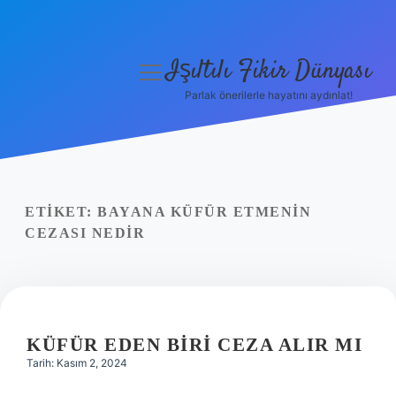
Işıltılı Fikir Dünyası
menüyü
aç
Parlak önerilerle hayatını aydınlat!
Gizlilik Politikası
Hakkımızda
Yasal Uyarı
ETIKET:
BAYANA KÜFÜR ETMENIN
CEZASI NEDIR
KÜFÜR EDEN BIRI CEZA ALIR MI
Tarih: Kasım 2, 2024