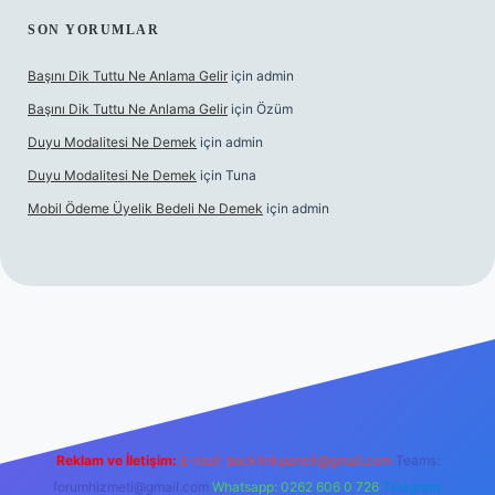
SON YORUMLAR
Başını Dik Tuttu Ne Anlama Gelir
için
admin
Başını Dik Tuttu Ne Anlama Gelir
için
Özüm
Duyu Modalitesi Ne Demek
için
admin
Duyu Modalitesi Ne Demek
için
Tuna
Mobil Ödeme Üyelik Bedeli Ne Demek
için
admin
et canlı maç izle
Reklam ve İletişim:
E-mail:
backlinkpaneli@gmail.com
Teams:
forumhizmeti@gmail.com
Whatsapp: 0262 606 0 726
Telegram: