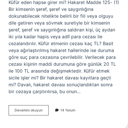
Küfür eden hapse girer mi? Hakaret Madde 125- (1)
Bir kimsenin şeref, şeref ve saygınlığına
dokunabilecek nitelikte belirli bir fiil veya olguyu
dile getiren veya sövmek suretiyle bir kimsenin
şeref, şeref ve saygınlığına saldıran kişi, üç aydan
iki yıla kadar hapis veya adlî para cezası ile
cezalandırılır. Küfür etmenin cezası kaç TL? Basit
veya ağırlaştırılmış hakaret hallerinde ise duruma
göre suç para cezasına çevrilebilir. Verilecek para
cezası kişinin maddi durumuna göre günlük 20 TL
ile 100 TL arasında değişmektedir. Küfür etmek
sicile işler mi? Bir hakaret davası kayıtlara geçti
mi? Davalı, hakaret davası sonuçlandıktan sonra
bir cezaya çarptırılırsa, bu onun…
Küfür
Devamını okuyun
14 Yorum
Eden
Biri
Ceza