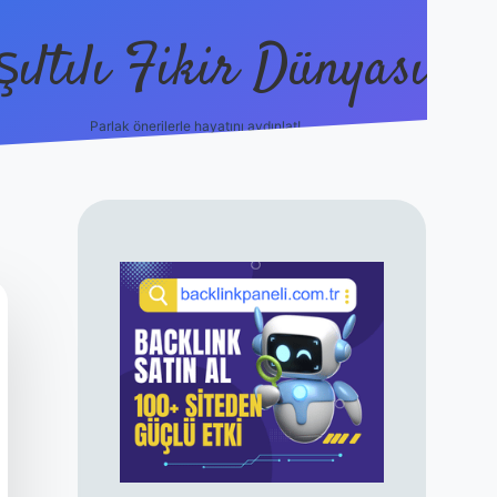
şıltılı Fikir Dünyası
Parlak önerilerle hayatını aydınlat!
ilbet canlı maç 
SIDEBAR