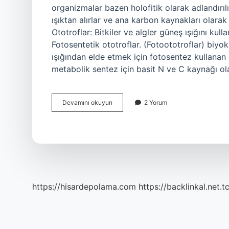
organizmalar bazen holofitik olarak adlandırılır
ışıktan alırlar ve ana karbon kaynakları olarak 
Ototroflar: Bitkiler ve algler güneş ışığını kulla
Fotosentetik ototroflar. (Fotoototroflar) biyok
ışığından elde etmek için fotosentez kullanan 
metabolik sentez için basit N ve C kaynağı o
Ototrof
Devamını okuyun
2 Yorum
Bitki
Var
Mı
https://hisardepolama.com
https://backlinkal.net.t