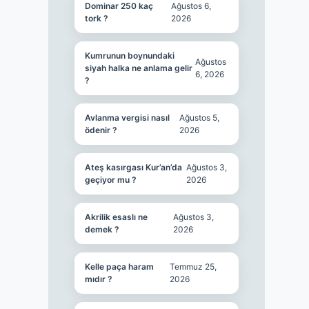
Dominar 250 kaç
Ağustos 6,
tork ?
2026
Kumrunun boynundaki
Ağustos
siyah halka ne anlama gelir
6, 2026
?
Avlanma vergisi nasıl
Ağustos 5,
ödenir ?
2026
Ateş kasırgası Kur’an’da
Ağustos 3,
geçiyor mu ?
2026
Akrilik esaslı ne
Ağustos 3,
demek ?
2026
Kelle paça haram
Temmuz 25,
mıdır ?
2026