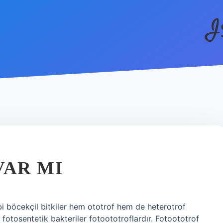
I
VAR MI
bi böcekçil bitkiler hem ototrof hem de heterotrof
ve fotosentetik bakteriler fotoototroflardır. Fotoototrof