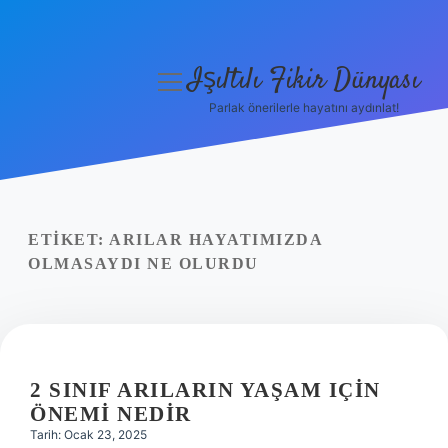
Işıltılı Fikir Dünyası
menüyü
aç
Parlak önerilerle hayatını aydınlat!
Gizlilik Politikası
Hakkımızda
Yasal Uyarı
ETIKET:
ARILAR HAYATIMIZDA
OLMASAYDI NE OLURDU
2 SINIF ARILARIN YAŞAM IÇIN
ÖNEMI NEDIR
Tarih: Ocak 23, 2025