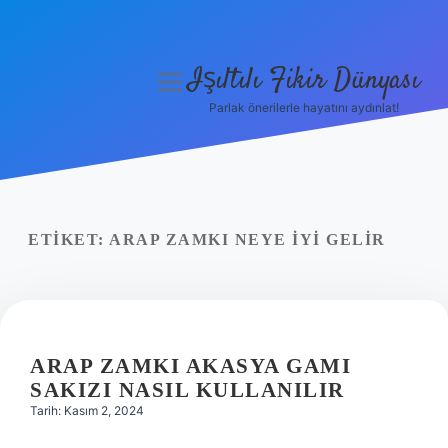
Işıltılı Fikir Dünyası
menüyü
aç
Parlak önerilerle hayatını aydınlat!
Gizlilik Politikası
Hakkımızda
Yasal Uyarı
ETIKET:
ARAP ZAMKI NEYE IYI GELIR
ARAP ZAMKI AKASYA GAMI
SAKIZI NASIL KULLANILIR
Tarih: Kasım 2, 2024