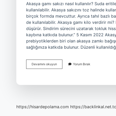
Akasya gamı sakızı nasıl kullanılır? Suda eritileb
kullanılabilir. Akasya sakızını toz halinde kull
birçok formda mevcuttur. Ayrıca tahıl bazlı bar
de kullanılabilir. Akasya gamı kilo verdirir mi? 
düşürür. Sindirim sürecini uzatarak tokluk his
kaybına katkıda bulunur.” 5 Kasım 2022 Akasya 
prebiyotiklerden biri olan akasya zamkı bağışık
sağlığınıza katkıda bulunur. Düzenli kullanıl
Arap
Devamını okuyun
Yorum Bırak
Zamkı
Akasya
Gamı
Sakızı
Nasıl
Kullanılır
https://hisardepolama.com
https://backlinkal.net.t