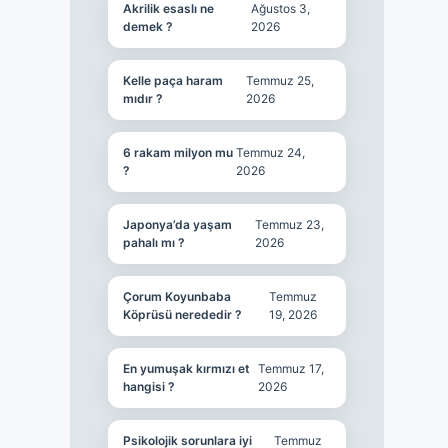
Akrilik esaslı ne
Ağustos 3,
demek ?
2026
Kelle paça haram
Temmuz 25,
mıdır ?
2026
6 rakam milyon mu
Temmuz 24,
?
2026
Japonya’da yaşam
Temmuz 23,
pahalı mı ?
2026
Çorum Koyunbaba
Temmuz
Köprüsü nerededir ?
19, 2026
En yumuşak kırmızı et
Temmuz 17,
hangisi ?
2026
Psikolojik sorunlara iyi
Temmuz