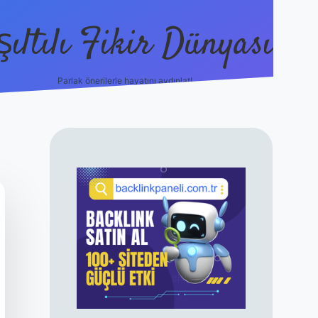
şıltılı Fikir Dünyası
Parlak önerilerle hayatını aydınlat!
ilbet canlı maç
SIDEBAR