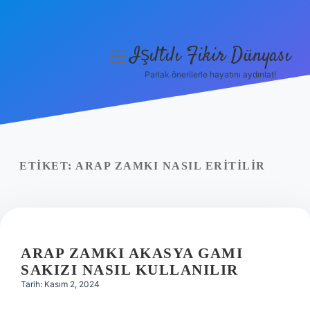
Işıltılı Fikir Dünyası
menüyü
aç
Parlak önerilerle hayatını aydınlat!
Gizlilik Politikası
Hakkımızda
Yasal Uyarı
ETIKET:
ARAP ZAMKI NASIL ERITILIR
ARAP ZAMKI AKASYA GAMI
SAKIZI NASIL KULLANILIR
Tarih: Kasım 2, 2024