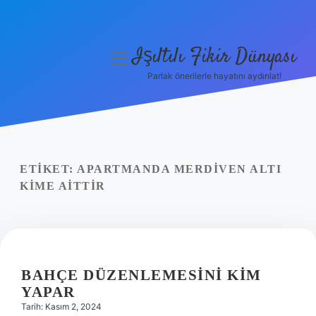
Işıltılı Fikir Dünyası
menüyü
aç
Parlak önerilerle hayatını aydınlat!
Gizlilik Politikası
Hakkımızda
Yasal Uyarı
ETIKET:
APARTMANDA MERDIVEN ALTI
KIME AITTIR
BAHÇE DÜZENLEMESINI KIM
YAPAR
Tarih: Kasım 2, 2024