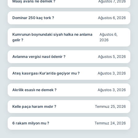
Maaş avans ne demek ?
Ağustos 7, 2026
Dominar 250 kaç tork ?
Ağustos 6, 2026
Kumrunun boynundaki siyah halka ne anlama
Ağustos 6,
gelir ?
2026
Avlanma vergisi nasıl ödenir ?
Ağustos 5, 2026
Ateş kasırgası Kur’an’da geçiyor mu ?
Ağustos 3, 2026
Akrilik esaslı ne demek ?
Ağustos 3, 2026
Kelle paça haram mıdır ?
Temmuz 25, 2026
6 rakam milyon mu ?
Temmuz 24, 2026