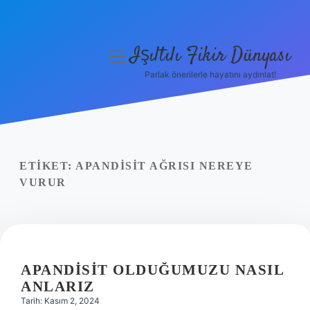
Işıltılı Fikir Dünyası
menüyü
aç
Parlak önerilerle hayatını aydınlat!
Gizlilik Politikası
Hakkımızda
Yasal Uyarı
ETIKET:
APANDISIT AĞRISI NEREYE
VURUR
APANDISIT OLDUĞUMUZU NASIL
ANLARIZ
Tarih: Kasım 2, 2024