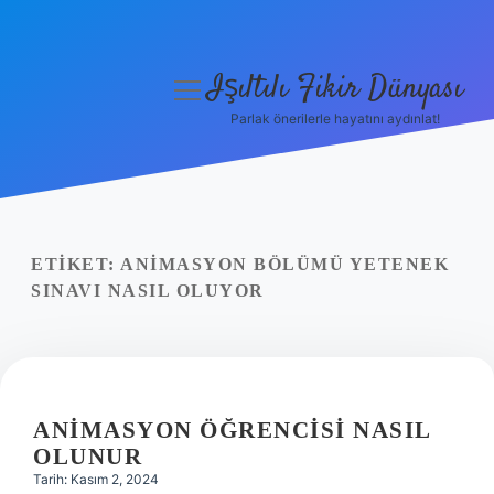
Işıltılı Fikir Dünyası
menüyü
aç
Parlak önerilerle hayatını aydınlat!
Gizlilik Politikası
Hakkımızda
Yasal Uyarı
ETIKET:
ANIMASYON BÖLÜMÜ YETENEK
SINAVI NASIL OLUYOR
ANIMASYON ÖĞRENCISI NASIL
OLUNUR
Tarih: Kasım 2, 2024