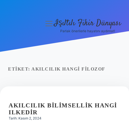
Işıltılı Fikir Dünyası
menüyü
aç
Parlak önerilerle hayatını aydınlat!
Gizlilik Politikası
Hakkımızda
Yasal Uyarı
ETIKET:
AKILCILIK HANGI FILOZOF
AKILCILIK BILIMSELLIK HANGI
ILKEDIR
Tarih: Kasım 2, 2024