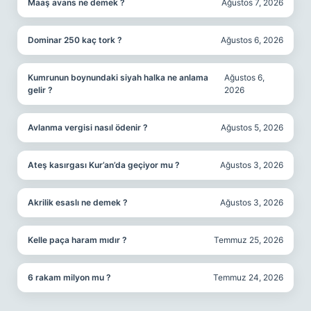
Maaş avans ne demek ?
Ağustos 7, 2026
Dominar 250 kaç tork ?
Ağustos 6, 2026
Kumrunun boynundaki siyah halka ne anlama
Ağustos 6,
gelir ?
2026
Avlanma vergisi nasıl ödenir ?
Ağustos 5, 2026
Ateş kasırgası Kur’an’da geçiyor mu ?
Ağustos 3, 2026
Akrilik esaslı ne demek ?
Ağustos 3, 2026
Kelle paça haram mıdır ?
Temmuz 25, 2026
6 rakam milyon mu ?
Temmuz 24, 2026