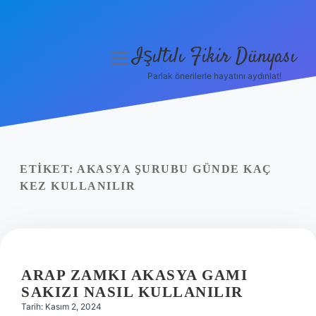
Işıltılı Fikir Dünyası
menüyü
aç
Parlak önerilerle hayatını aydınlat!
Gizlilik Politikası
Hakkımızda
Yasal Uyarı
ETIKET:
AKASYA ŞURUBU GÜNDE KAÇ
KEZ KULLANILIR
ARAP ZAMKI AKASYA GAMI
SAKIZI NASIL KULLANILIR
Tarih: Kasım 2, 2024