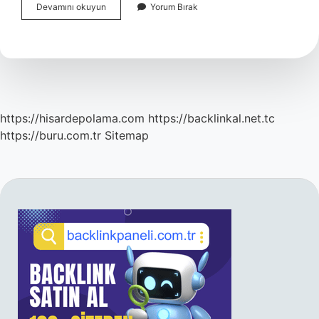
Arap
Devamını okuyun
Yorum Bırak
Zamkı
Akasya
Gamı
Sakızı
Nasıl
Kullanılır
https://hisardepolama.com
https://backlinkal.net.tc
https://buru.com.tr
Sitemap
SIDEBAR