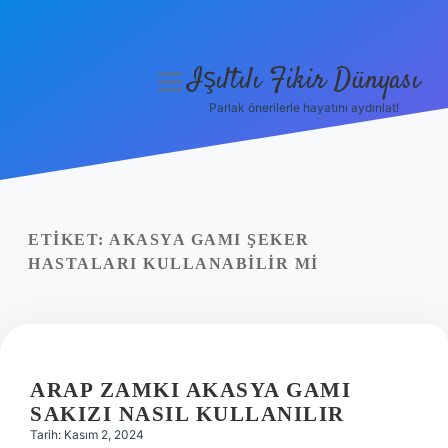
Işıltılı Fikir Dünyası
menüyü
aç
Parlak önerilerle hayatını aydınlat!
Gizlilik Politikası
Hakkımızda
Yasal Uyarı
ETIKET:
AKASYA GAMI ŞEKER
HASTALARI KULLANABILIR MI
ARAP ZAMKI AKASYA GAMI
SAKIZI NASIL KULLANILIR
Tarih: Kasım 2, 2024