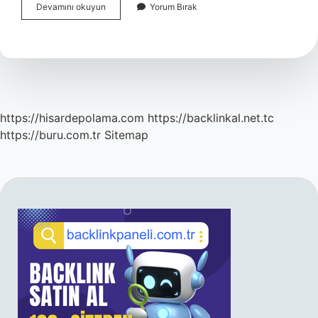
Arap
Devamını okuyun
Yorum Bırak
Zamkı
Akasya
Gamı
Sakızı
Nasıl
Kullanılır
https://hisardepolama.com
https://backlinkal.net.tc
https://buru.com.tr
Sitemap
SIDEBAR