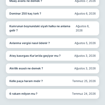
Maaş avans ne demek ?
Ağustos 7, 2026
Dominar 250 kaç tork ?
Ağustos 6, 2026
Kumrunun boynundaki siyah halka ne anlama
Ağustos 6,
gelir ?
2026
Avlanma vergisi nasıl ödenir ?
Ağustos 5, 2026
Ateş kasırgası Kur’an’da geçiyor mu ?
Ağustos 3, 2026
Akrilik esaslı ne demek ?
Ağustos 3, 2026
Kelle paça haram mıdır ?
Temmuz 25, 2026
6 rakam milyon mu ?
Temmuz 24, 2026