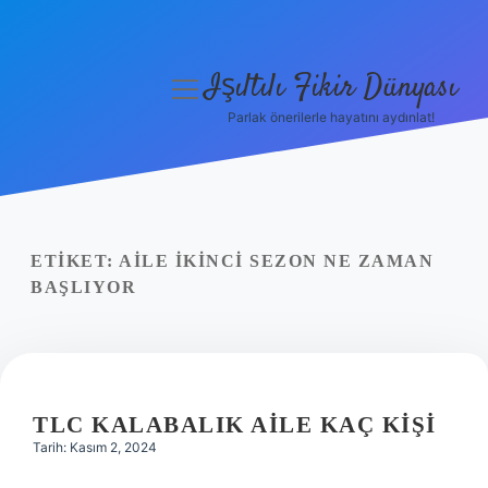
Işıltılı Fikir Dünyası
menüyü
aç
Parlak önerilerle hayatını aydınlat!
Gizlilik Politikası
Hakkımızda
Yasal Uyarı
ETIKET:
AILE IKINCI SEZON NE ZAMAN
BAŞLIYOR
TLC KALABALIK AILE KAÇ KIŞI
Tarih: Kasım 2, 2024