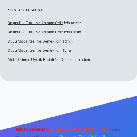
SON YORUMLAR
Başını Dik Tuttu Ne Anlama Gelir
için
admin
Başını Dik Tuttu Ne Anlama Gelir
için
Özüm
Duyu Modalitesi Ne Demek
için
admin
Duyu Modalitesi Ne Demek
için
Tuna
Mobil Ödeme Üyelik Bedeli Ne Demek
için
admin
canlı maç izle
Reklam ve İletişim:
E-mail:
backlinkpaneli@gmail.com
Teams:
forumhizmeti@gmail.com
Whatsapp: 0262 606 0 726
Telegram: