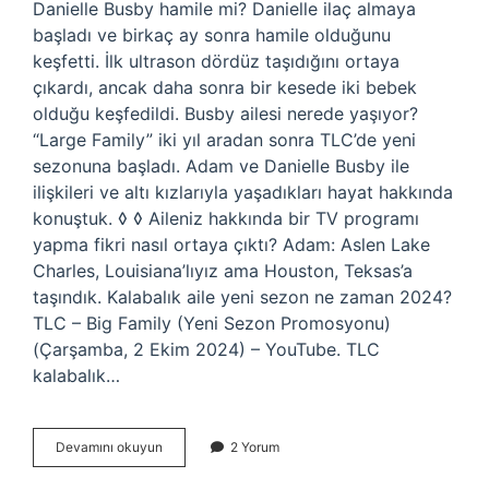
Danielle Busby hamile mi? Danielle ilaç almaya
başladı ve birkaç ay sonra hamile olduğunu
keşfetti. İlk ultrason dördüz taşıdığını ortaya
çıkardı, ancak daha sonra bir kesede iki bebek
olduğu keşfedildi. Busby ailesi nerede yaşıyor?
“Large Family” iki yıl aradan sonra TLC’de yeni
sezonuna başladı. Adam ve Danielle Busby ile
ilişkileri ve altı kızlarıyla yaşadıkları hayat hakkında
konuştuk. ◊ ◊ Aileniz hakkında bir TV programı
yapma fikri nasıl ortaya çıktı? Adam: Aslen Lake
Charles, Louisiana’lıyız ama Houston, Teksas’a
taşındık. Kalabalık aile yeni sezon ne zaman 2024?
TLC – Big Family (Yeni Sezon Promosyonu)
(Çarşamba, 2 Ekim 2024) – YouTube. TLC
kalabalık…
Tlc
Devamını okuyun
2 Yorum
Kalabalık
Aile