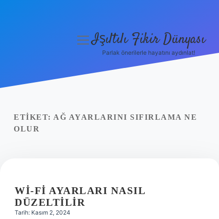
Işıltılı Fikir Dünyası
menüyü
aç
Parlak önerilerle hayatını aydınlat!
Gizlilik Politikası
Hakkımızda
Yasal Uyarı
ETIKET:
AĞ AYARLARINI SIFIRLAMA NE
OLUR
WI-FI AYARLARI NASIL
DÜZELTILIR
Tarih: Kasım 2, 2024