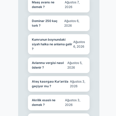
Maaş avans ne
Ağustos 7,
demek ?
2026
Dominar 250 kaç
Ağustos 6,
tork ?
2026
Kumrunun boynundaki
Ağustos
siyah halka ne anlama gelir
6, 2026
?
Avlanma vergisi nasıl
Ağustos 5,
ödenir ?
2026
Ateş kasırgası Kur’an’da
Ağustos 3,
geçiyor mu ?
2026
Akrilik esaslı ne
Ağustos 3,
demek ?
2026