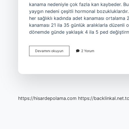
kanama nedeniyle çok fazla kan kaybeder. Bu 
yaygın nedeni çeşitli hormonal bozukluklardı
her sağlıklı kadında adet kanaması ortalama 2
kanaması 21 ila 35 günlük aralıklarla düzenli o
dönemde günde yaklaşık 4 ila 5 ped değişti
3
Devamını okuyun
2 Yorum
Regl
Kaç
Gün
Sürer
https://hisardepolama.com
https://backlinkal.net.t