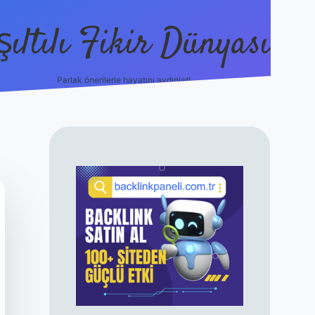
şıltılı Fikir Dünyası
Parlak önerilerle hayatını aydınlat!
ilbet canlı maç 
SIDEBAR