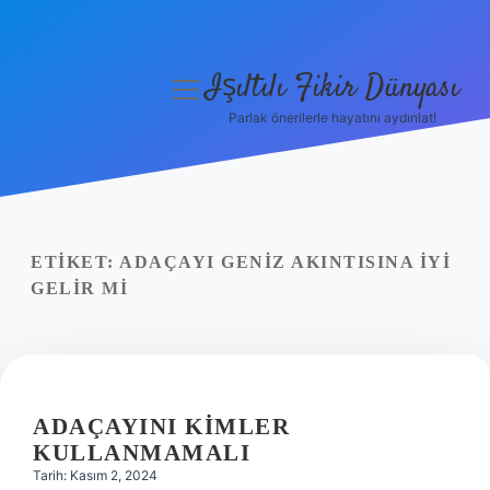
Işıltılı Fikir Dünyası
menüyü
aç
Parlak önerilerle hayatını aydınlat!
Gizlilik Politikası
Hakkımızda
Yasal Uyarı
ETIKET:
ADAÇAYI GENIZ AKINTISINA IYI
GELIR MI
ADAÇAYINI KIMLER
KULLANMAMALI
Tarih: Kasım 2, 2024