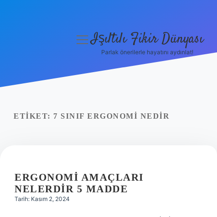
Işıltılı Fikir Dünyası
menüyü
aç
Parlak önerilerle hayatını aydınlat!
Gizlilik Politikası
Hakkımızda
Yasal Uyarı
ETIKET:
7 SINIF ERGONOMI NEDIR
ERGONOMI AMAÇLARI
NELERDIR 5 MADDE
Tarih: Kasım 2, 2024