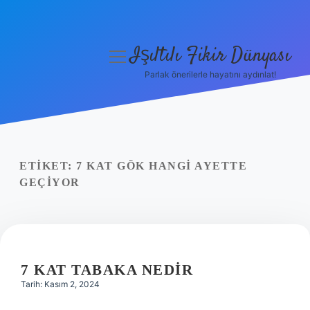
Işıltılı Fikir Dünyası
menüyü
aç
Parlak önerilerle hayatını aydınlat!
Gizlilik Politikası
Hakkımızda
Yasal Uyarı
ETIKET:
7 KAT GÖK HANGI AYETTE
GEÇIYOR
7 KAT TABAKA NEDIR
Tarih: Kasım 2, 2024