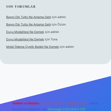
SON YORUMLAR
Başını Dik Tuttu Ne Anlama Gelir
için
admin
Başını Dik Tuttu Ne Anlama Gelir
için
Özüm
Duyu Modalitesi Ne Demek
için
admin
Duyu Modalitesi Ne Demek
için
Tuna
Mobil Ödeme Üyelik Bedeli Ne Demek
için
admin
canlı maç izle
Reklam ve İletişim:
E-mail:
backlinkpaneli@gmail.com
Teams:
forumhizmeti@gmail.com
Whatsapp: 0262 606 0 726
Telegram: