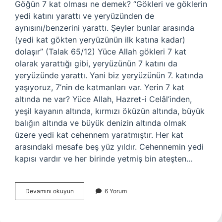
Göğün 7 kat olması ne demek? “Gökleri ve göklerin
yedi katını yarattı ve yeryüzünden de
aynısını/benzerini yarattı. Şeyler bunlar arasında
(yedi kat gökten yeryüzünün ilk katına kadar)
dolaşır” (Talak 65/12) Yüce Allah gökleri 7 kat
olarak yarattığı gibi, yeryüzünün 7 katını da
yeryüzünde yarattı. Yani biz yeryüzünün 7. katında
yaşıyoruz, 7’nin de katmanları var. Yerin 7 kat
altında ne var? Yüce Allah, Hazret-i Celâl’inden,
yeşil kayanın altında, kırmızı öküzün altında, büyük
balığın altında ve büyük denizin altında olmak
üzere yedi kat cehennem yaratmıştır. Her kat
arasındaki mesafe beş yüz yıldır. Cehennemin yedi
kapısı vardır ve her birinde yetmiş bin ateşten…
7
Devamını okuyun
6 Yorum
Kat
Tabaka
Nedir