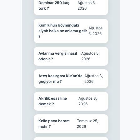
Dominar 250 kaç
Ağustos 6,
tork ?
2026
Kumrunun boynundaki
Ağustos
siyah halka ne anlama gelir
6, 2026
?
Avlanma vergisi nasıl
Ağustos 5,
ödenir ?
2026
Ateş kasırgası Kur’an’da
Ağustos 3,
geçiyor mu ?
2026
Akrilik esaslı ne
Ağustos 3,
demek ?
2026
Kelle paça haram
Temmuz 25,
mıdır ?
2026