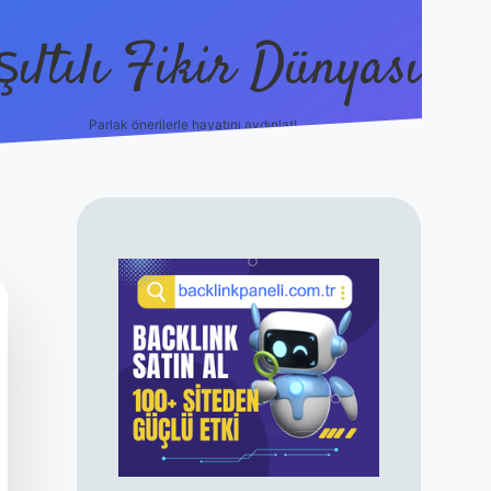
şıltılı Fikir Dünyası
Parlak önerilerle hayatını aydınlat!
ilbet canlı maç 
SIDEBAR