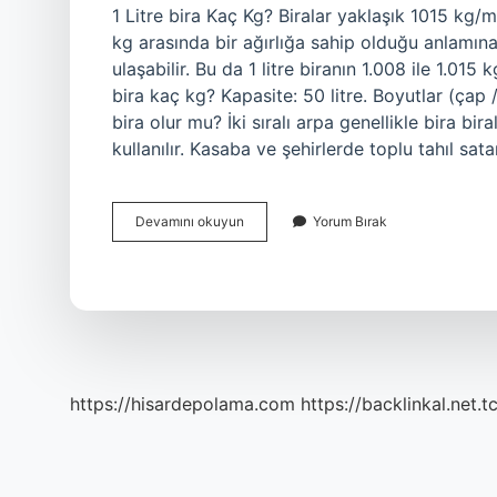
1 Litre bira Kaç Kg? Biralar yaklaşık 1015 kg/m³
kg arasında bir ağırlığa sahip olduğu anlamına
ulaşabilir. Bu da 1 litre biranın 1.008 ile 1.015
bira kaç kg? Kapasite: 50 litre. Boyutlar (çap
bira olur mu? İki sıralı arpa genellikle bira birala
kullanılır. Kasaba ve şehirlerde toplu tahıl sat
1
Devamını okuyun
Yorum Bırak
Kg
Arpadan
Kaç
Litre
Bira
Çıkar
https://hisardepolama.com
https://backlinkal.net.t