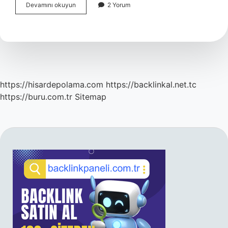
Karar
Devamını okuyun
2 Yorum
Gerekçesi
5
1
Ç
Ne
Demek
https://hisardepolama.com
https://backlinkal.net.tc
https://buru.com.tr
Sitemap
SIDEBAR