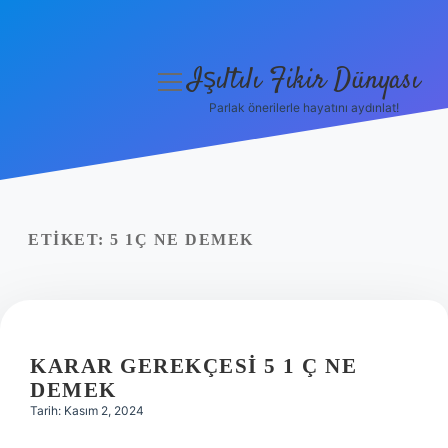
Işıltılı Fikir Dünyası
menüyü
aç
Parlak önerilerle hayatını aydınlat!
Gizlilik Politikası
Hakkımızda
Yasal Uyarı
ETIKET:
5 1Ç NE DEMEK
KARAR GEREKÇESI 5 1 Ç NE
DEMEK
Tarih: Kasım 2, 2024