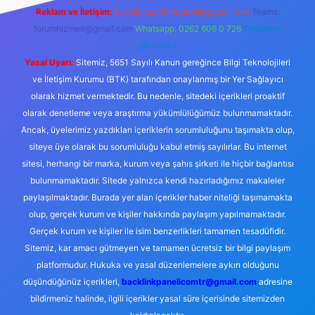
Reklam ve İletişim:
E-mail:
backlinkpaneli@gmail.com
Teams:
forumhizmeti@gmail.com
Whatsapp: 0262 606 0 726
Telegram:
@karabul
Yasal Uyarı:
Sitemiz, 5651 Sayılı Kanun gereğince Bilgi Teknolojileri
ve İletişim Kurumu (BTK) tarafından onaylanmış bir Yer Sağlayıcı
olarak hizmet vermektedir. Bu nedenle, sitedeki içerikleri proaktif
olarak denetleme veya araştırma yükümlülüğümüz bulunmamaktadır.
Ancak, üyelerimiz yazdıkları içeriklerin sorumluluğunu taşımakta olup,
siteye üye olarak bu sorumluluğu kabul etmiş sayılırlar. Bu internet
sitesi, herhangi bir marka, kurum veya şahıs şirketi ile hiçbir bağlantısı
bulunmamaktadır. Sitede yalnızca kendi hazırladığımız makaleler
paylaşılmaktadır. Burada yer alan içerikler haber niteliği taşımamakta
olup, gerçek kurum ve kişiler hakkında paylaşım yapılmamaktadır.
Gerçek kurum ve kişiler ile isim benzerlikleri tamamen tesadüfidir.
Sitemiz, kar amacı gütmeyen ve tamamen ücretsiz bir bilgi paylaşım
platformudur. Hukuka ve yasal düzenlemelere aykırı olduğunu
düşündüğünüz içerikleri,
backlinkpanelicomtr@gmail.com
adresine
bildirmeniz halinde, ilgili içerikler yasal süre içerisinde sitemizden