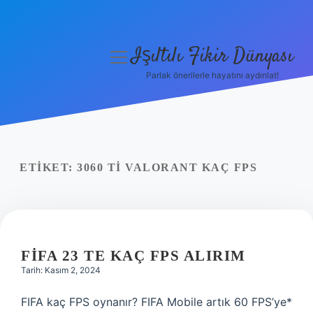
Işıltılı Fikir Dünyası
menüyü
aç
Parlak önerilerle hayatını aydınlat!
Gizlilik Politikası
Hakkımızda
Yasal Uyarı
ETIKET:
3060 TI VALORANT KAÇ FPS
FIFA 23 TE KAÇ FPS ALIRIM
Tarih: Kasım 2, 2024
FIFA kaç FPS oynanır? FIFA Mobile artık 60 FPS’ye*