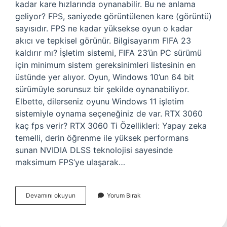
kadar kare hızlarında oynanabilir. Bu ne anlama
geliyor? FPS, saniyede görüntülenen kare (görüntü)
sayısıdır. FPS ne kadar yüksekse oyun o kadar
akıcı ve tepkisel görünür. Bilgisayarım FIFA 23
kaldırır mı? İşletim sistemi, FIFA 23’ün PC sürümü
için minimum sistem gereksinimleri listesinin en
üstünde yer alıyor. Oyun, Windows 10’un 64 bit
sürümüyle sorunsuz bir şekilde oynanabiliyor.
Elbette, dilerseniz oyunu Windows 11 işletim
sistemiyle oynama seçeneğiniz de var. RTX 3060
kaç fps verir? RTX 3060 Ti Özellikleri: Yapay zeka
temelli, derin öğrenme ile yüksek performans
sunan NVIDIA DLSS teknolojisi sayesinde
maksimum FPS’ye ulaşarak…
Fifa
Devamını okuyun
Yorum Bırak
23
Te
Kaç