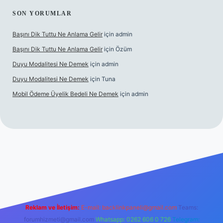
SON YORUMLAR
Başını Dik Tuttu Ne Anlama Gelir
için
admin
Başını Dik Tuttu Ne Anlama Gelir
için
Özüm
Duyu Modalitesi Ne Demek
için
admin
Duyu Modalitesi Ne Demek
için
Tuna
Mobil Ödeme Üyelik Bedeli Ne Demek
için
admin
canlı maç izle
Reklam ve İletişim:
E-mail:
backlinkpaneli@gmail.com
Teams:
forumhizmeti@gmail.com
Whatsapp: 0262 606 0 726
Telegram: