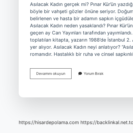
Asılacak Kadın gerçek mi? Pınar Kür’ün yazdığ
böyle bir vahşeti gözler önüne seriyor. Doğum
belirlenen ve hasta bir adamın sapkın içgüdüle
Asılacak Kadın neden yasaklandı? Pınar Kür’ün
geçen ay Can Yayınları tarafından yayımlandı.
toplatılan kitapta, yazarın 1988’de İstanbul
yer alıyor. Asılacak Kadın neyi anlatıyor? “Ası
romanıdır. Hastalıklı bir ruha ve cinsel sapkınl
Pınar
Devamını okuyun
Yorum Bırak
Kür
Asılacak
Kadın
Gerçek
Mi
https://hisardepolama.com
https://backlinkal.net.t