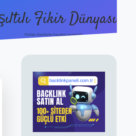
şıltılı Fikir Dünyası
Parlak önerilerle hayatını aydınlat!
ilbet canlı maç
SIDEBAR