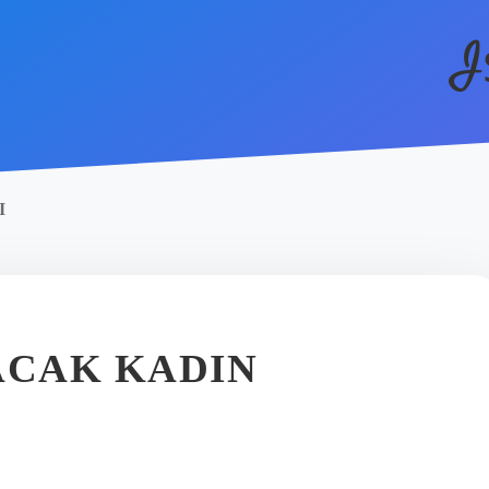
I
I
ACAK KADIN