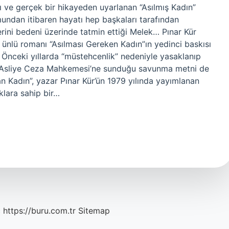
ı ve gerçek bir hikayeden uyarlanan “Asılmış Kadın”
undan itibaren hayatı hep başkaları tarafından
rini bedeni üzerinde tatmin ettiği Melek… Pınar Kür
 ünlü romanı “Asılması Gereken Kadın”ın yedinci baskısı
 Önceki yıllarda “müstehcenlik” nedeniyle yasaklanıp
 2. Asliye Ceza Mahkemesi’ne sunduğu savunma metni de
lan Kadın”, yazar Pınar Kür’ün 1979 yılında yayımlanan
ıklara sahip bir…
c
https://buru.com.tr
Sitemap