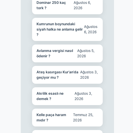
Dominar 250 kaç
Ağustos 6,
tork ?
2026
Kumrunun boynundaki
Ağustos
siyah halka ne anlama gelir
6, 2026
?
Avlanma vergisi nasıl
Ağustos 5,
ödenir ?
2026
Ateş kasırgası Kur’an’da
Ağustos 3,
geçiyor mu ?
2026
Akrilik esaslı ne
Ağustos 3,
demek ?
2026
Kelle paça haram
Temmuz 25,
mıdır ?
2026