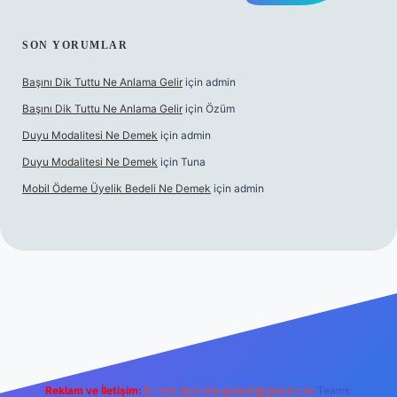
SON YORUMLAR
Başını Dik Tuttu Ne Anlama Gelir
için
admin
Başını Dik Tuttu Ne Anlama Gelir
için
Özüm
Duyu Modalitesi Ne Demek
için
admin
Duyu Modalitesi Ne Demek
için
Tuna
Mobil Ödeme Üyelik Bedeli Ne Demek
için
admin
canlı maç izle
Reklam ve İletişim:
E-mail:
backlinkpaneli@gmail.com
Teams: