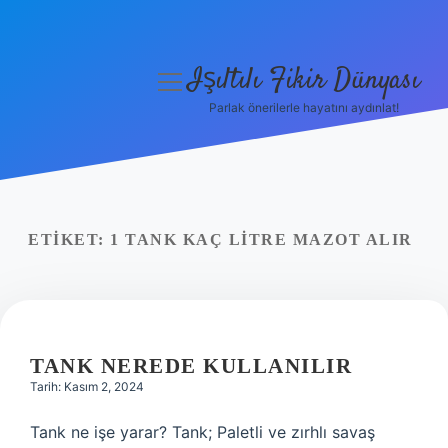
Işıltılı Fikir Dünyası
menüyü
aç
Parlak önerilerle hayatını aydınlat!
Gizlilik Politikası
Hakkımızda
Yasal Uyarı
ETIKET:
1 TANK KAÇ LITRE MAZOT ALIR
TANK NEREDE KULLANILIR
Tarih: Kasım 2, 2024
Tank ne işe yarar? Tank; Paletli ve zırhlı savaş