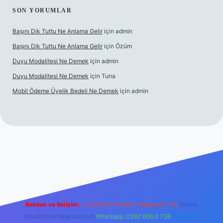
SON YORUMLAR
Başını Dik Tuttu Ne Anlama Gelir
için
admin
Başını Dik Tuttu Ne Anlama Gelir
için
Özüm
Duyu Modalitesi Ne Demek
için
admin
Duyu Modalitesi Ne Demek
için
Tuna
Mobil Ödeme Üyelik Bedeli Ne Demek
için
admin
canlı maç izle
Reklam ve İletişim:
E-mail:
backlinkpaneli@gmail.com
Teams:
forumhizmeti@gmail.com
Whatsapp: 0262 606 0 726
Telegram: