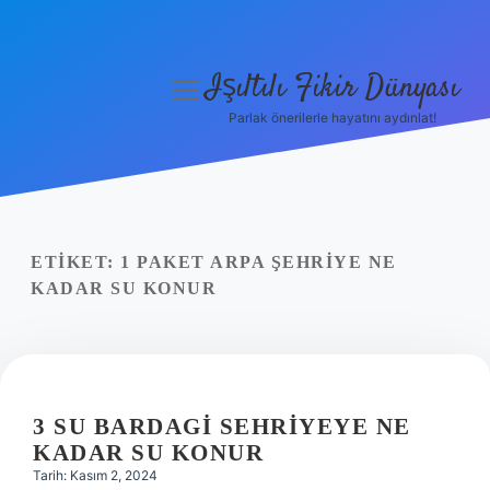
Işıltılı Fikir Dünyası
menüyü
aç
Parlak önerilerle hayatını aydınlat!
Gizlilik Politikası
Hakkımızda
Yasal Uyarı
ETIKET:
1 PAKET ARPA ŞEHRIYE NE
KADAR SU KONUR
3 SU BARDAGI SEHRIYEYE NE
KADAR SU KONUR
Tarih: Kasım 2, 2024