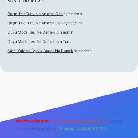
SON YORUMLAR
Başını Dik Tuttu Ne Anlama Gelir
için
admin
Başını Dik Tuttu Ne Anlama Gelir
için
Özüm
Duyu Modalitesi Ne Demek
için
admin
Duyu Modalitesi Ne Demek
için
Tuna
Mobil Ödeme Üyelik Bedeli Ne Demek
için
admin
et canlı maç izle
Reklam ve İletişim:
E-mail:
backlinkpaneli@gmail.com
Teams:
forumhizmeti@gmail.com
Whatsapp: 0262 606 0 726
Telegram:
@karabul