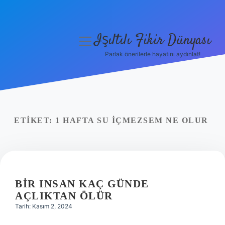
Işıltılı Fikir Dünyası
menüyü
aç
Parlak önerilerle hayatını aydınlat!
Gizlilik Politikası
Hakkımızda
Yasal Uyarı
ETIKET:
1 HAFTA SU IÇMEZSEM NE OLUR
BIR INSAN KAÇ GÜNDE
AÇLIKTAN ÖLÜR
Tarih: Kasım 2, 2024