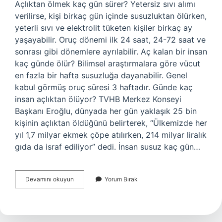
Açlıktan ölmek kaç gün sürer? Yetersiz sıvı alımı
verilirse, kişi birkaç gün içinde susuzluktan ölürken,
yeterli sıvı ve elektrolit tüketen kişiler birkaç ay
yaşayabilir. Oruç dönemi ilk 24 saat, 24-72 saat ve
sonrası gibi dönemlere ayrılabilir. Aç kalan bir insan
kaç günde ölür? Bilimsel araştırmalara göre vücut
en fazla bir hafta susuzluğa dayanabilir. Genel
kabul görmüş oruç süresi 3 haftadır. Günde kaç
insan açlıktan ölüyor? TVHB Merkez Konseyi
Başkanı Eroğlu, dünyada her gün yaklaşık 25 bin
kişinin açlıktan öldüğünü belirterek, “Ülkemizde her
yıl 1,7 milyar ekmek çöpe atılırken, 214 milyar liralık
gıda da israf ediliyor” dedi. İnsan susuz kaç gün…
Bir
Devamını okuyun
Yorum Bırak
Insan
Kaç
Günde
Açlıktan